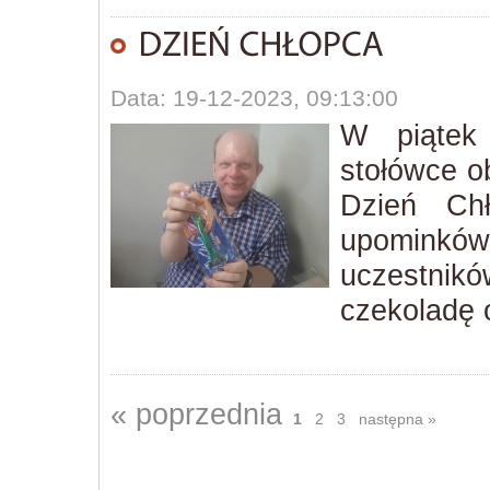
Data: 19-12-2023, 09:13:00
W piątek
stołówce o
Dzień Ch
upomink
uczestni
czekoladę 
« poprzednia
1
2
3
następna »