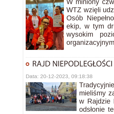
W miniony czw
WTZ wzięli udzi
Osób Niepełno
ekip, w tym d
wysokim pozi
organizacyjnym
Data: 20-12-2023, 09:18:38
Tradycyjn
mieliśmy z
w Rajdzie 
odsłonie t