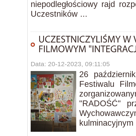
niepodległościowy rajd roz
Uczestników ...
Data: 20-12-2023, 09:11:05
26 październi
Festiwalu Fi
zorganizow
"RADOŚĆ" prz
Wychowawc
kulminacyjnym 