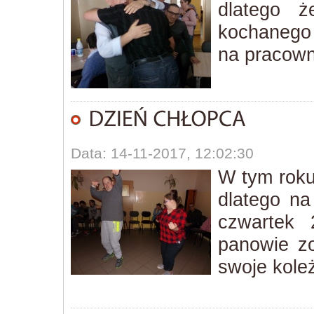
dlatego ż
kochanego 
na pracowni
Data: 14-11-2017, 12:02:30
W tym roku
dlatego n
czwartek 
panowie zo
swoje koleż