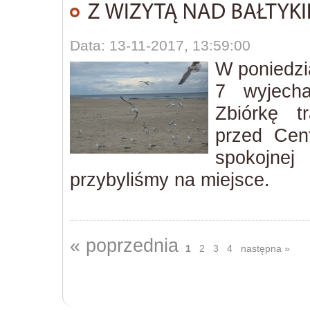
Data: 13-11-2017, 13:59:00
W poniedzi
7 wyjech
Zbiórkę t
przed Cen
spokojnej
przybyliśmy na miejsce.
« poprzednia
1
2
3
4
następna »