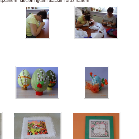
iązaniem, kłuciem igłami tkackimi oraz haftem.